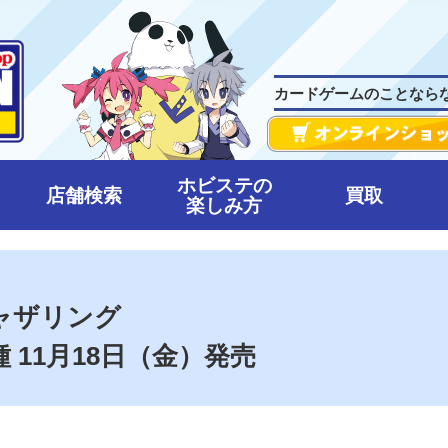
カードゲームのことなら
ホビステの
店舗検索
買取
楽しみ方
ャザリング
2種 11月18日（金）発売