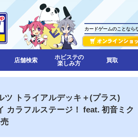
カードゲームのことなら
ホビステの
店舗検索
買取
楽しみ方
ツ トライアルデッキ＋(プラス)
カラフルステージ！ feat. 初音ミク
発売