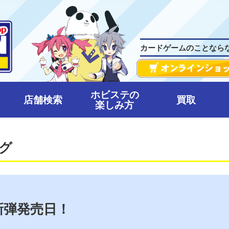
カードゲームのことなら
ホビステの
店舗検索
買取
楽しみ方
グ
新弾発売日！