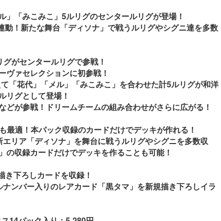
ル」「みこみこ」5ルリグのセンタールリグが登場！
と連動！新たな舞台「ディソナ」で戦うルリグやシグニ達を多数
ルリグがセンタールリグで参戦！
ーヴァセレクションに初参戦！
えて「花代」「メル」「みこみこ」を合わせた計5ルリグが和洋
ルリグとして登場！
などが参戦！ドリームチームの組み合わせがさらに広がる！
のにも最適！本パック収録のカードだけでデッキが作れる！
新エリア「ディソナ」を舞台に戦うルリグやシグニを多数収
DIVA」の収録カードだけでデッキを作ることも可能！
規描き下ろしカードを収録！
ルナンバー入りのレアカード「黒タマ」を新規描き下ろしイラ
ス14パック入り：5,280円