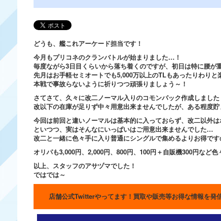
どうも、艦これアーケード担当です！
今月もプリコネのクランバトルが始まりました…！
毎度ながら3日目くらいから落ち着くのですが、初日は特に腰が
先月はお手軽セミオートでも5,000万以上のTLもあったりわ
本戦で事故らないように祈りつつ頑張りましょう～！
さてさて、久々に改二ノーマル入りのコモンパック作成しました
改以下の在庫が足りず中々用意出来ませんでしたが、ある程度貯
今回は前回と違いノーマルは基本的に入っておらず、改二以外は
といつつ、実はそんなにいっぱいはご用意出来ませんでした…
改二と一緒に色々手に入り普通にシングルで集めるよりお得です
オリパも3,000円、2,000円、800円、100円＋自販機300
以上、スタッフのアサヅマでした！
ではでは～
店舗公式Twitterやってます！買取や販売等お得な情報を