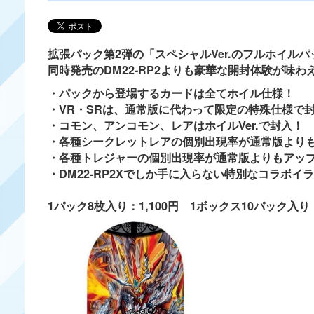
拡張パック第2弾の「スペシャルVer.のフルホイルパ
同時発売のDM22-RP2よりも豪華な開封体験が味わ
・パックから登場するカードは全てホイル仕様！
・VR・SRは、通常版に代わって限定の特殊仕様で封
・コモン、アンコモン、レアはホイルVer.で封入！
・各種シークレットレアの個別出現率が通常版より
・各種トレジャーの個別出現率が通常版よりもアッ
・DM22-RP2Xでしか手に入らない特別なコラボイ
1パック8枚入り：1,100円 1ボックス10パック入り：1