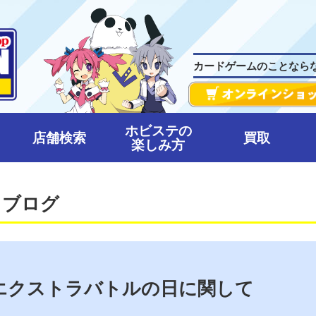
カードゲームのことなら
ホビステの
店舗検索
買取
楽しみ方
フブログ
】エクストラバトルの日に関して