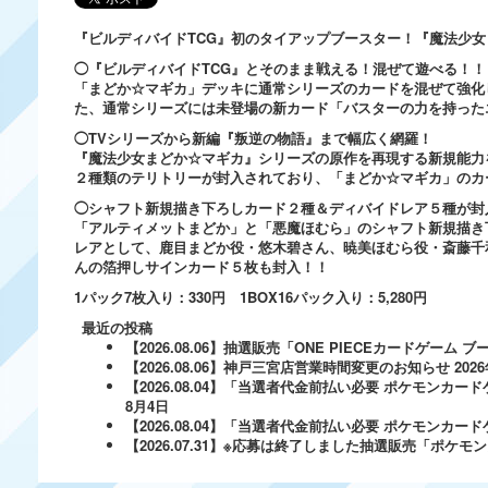
『ビルディバイドTCG』初のタイアップブースター！『魔法少
◯『ビルディバイドTCG』とそのまま戦える！混ぜて遊べる！！
「まどか☆マギカ」デッキに通常シリーズのカードを混ぜて強化
た、通常シリーズには未登場の新カード「バスターの力を持った
◯TVシリーズから新編『叛逆の物語』まで幅広く網羅！
『魔法少女まどか☆マギカ』シリーズの原作を再現する新規能力
２種類のテリトリーが封入されており、「まどか☆マギカ」のカ
◯シャフト新規描き下ろしカード２種＆ディバイドレア５種が封
「アルティメットまどか」と「悪魔ほむら」のシャフト新規描き
レアとして、鹿目まどか役・悠木碧さん、暁美ほむら役・斎藤千
んの箔押しサインカード５枚も封入！！
1パック7枚入り：330円 1BOX16パック入り：5,280円
最近の投稿
【2026.08.06】抽選販売「ONE PIECEカードゲー
【2026.08.06】神戸三宮店営業時間変更のお知らせ
202
【2026.08.04】「当選者代金前払い必要 ポケモンカードゲ
8月4日
【2026.08.04】「当選者代金前払い必要 ポケモンカードゲー
【2026.07.31】※応募は終了しました抽選販売「ポ