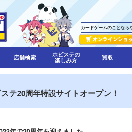
カードゲームのことなら
ホビステの
店舗検索
買取
楽しみ方
6】ホビステ20周年特設サイトオープン！
023年で20周年を迎えました。