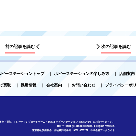
前の記事を読む
次の記事を読む
ホビーステーショントップ
|
ホビーステーションの楽しみ方
|
店舗案内
で買取
|
採用情報
|
会社案内
|
お問い合わせ
|
プライバシーポ
販売・買取、トレーディングカードゲーム・TCGは ホビーステーション（ホビステ） にお任せください。
COPYRIGHT (C) Hobby Station. All rights reserved.
東京都公安委員会 古物商許可番号：306610507271 株式会社アークライト