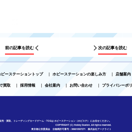
前の記事を読む
次の記事を読む
ホビーステーショントップ
|
ホビーステーションの楽しみ方
|
店舗案内
で買取
|
採用情報
|
会社案内
|
お問い合わせ
|
プライバシーポ
販売・買取、トレーディングカードゲーム・TCGは ホビーステーション（ホビステ） にお任せください。
COPYRIGHT (C) Hobby Station. All rights reserved.
東京都公安委員会 古物商許可番号：306610507271 株式会社アークライト