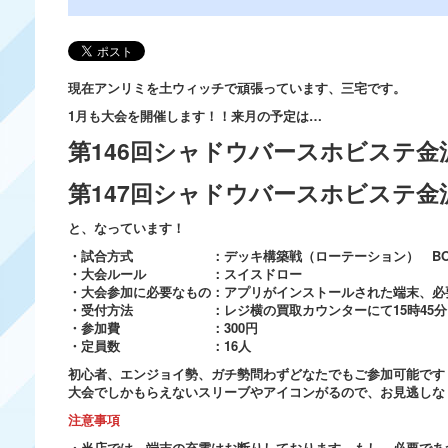
現在アンリミを土ウィッチで頑張っています、三宅です。
1月も大会を開催します！！来月の予定は…
第146回シャドウバースホビステ金沢
第147回シャドウバースホビステ金沢
と、なっています！
・試合方式 ：デッキ構築戦（ローテーション） BO
・大会ルール ：スイスドロー
・大会参加に必要なもの：アプリがインストールされた端末、必
・受付方法 ：レジ横の買取カウンターにて15時45分～
・参加費 ：300円
・定員数 ：16人
初心者、エンジョイ勢、ガチ勢問わずどなたでもご参加可能です
大会でしかもらえないスリーブやアイコンがるので、お見逃しな
注意事項
・当店では、端末の充電はお断りしております。もし、必要であ