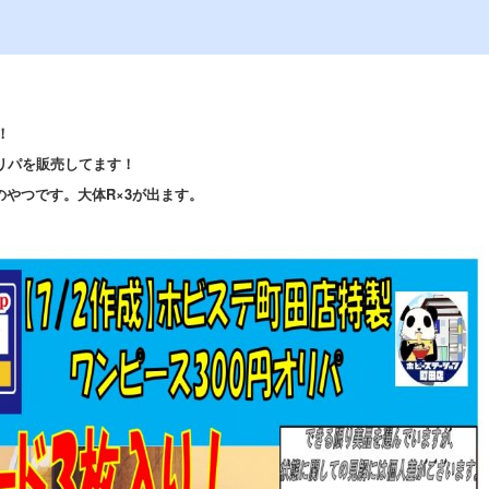
！
オリパを販売してます！
のやつです。大体R×3が出ます。
。