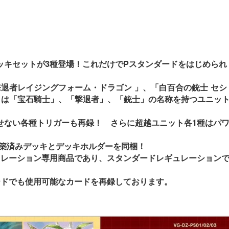
ッキセットが3種登場！これだけでPスタンダードをはじめられ
撃退者レイジングフォーム・ドラゴン 」、「白百合の銃士 セシ
トは「宝石騎士」、「撃退者」、「銃士」の名称を持つユニッ
せない各種トリガーも再録！ さらに超越ユニット各1種はパ
！
築済みデッキとデッキホルダーを同梱！
ュレーション専用商品であり、スタンダードレギュレーション
ードでも使用可能なカードを再録しております。