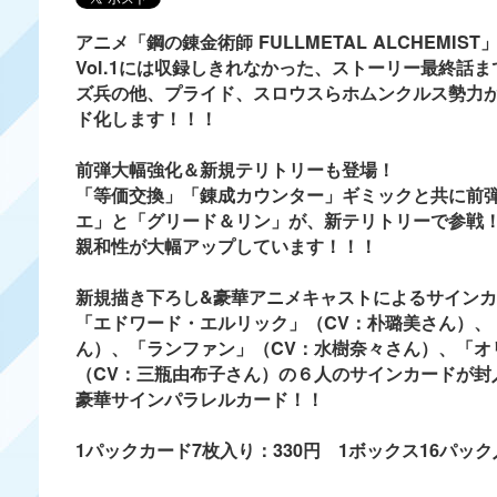
アニメ「鋼の錬金術師 FULLMETAL ALCHEMIS
Vol.1には収録しきれなかった、ストーリー最終
ズ兵の他、プライド、スロウスらホムンクルス勢力が
ド化します！！！
前弾大幅強化＆新規テリトリーも登場！
「等価交換」「錬成カウンター」ギミックと共に前弾
エ」と「グリード＆リン」が、新テリトリーで参戦
親和性が大幅アップしています！！！
新規描き下ろし&豪華アニメキャストによるサイン
「エドワード・エルリック」（CV：朴璐美さん）、
ん）、「ランファン」（CV：水樹奈々さん）、「オ
（CV：三瓶由布子さん）の６人のサインカードが封
豪華サインパラレルカード！！
1パックカード7枚入り：330円 1ボックス16パック入