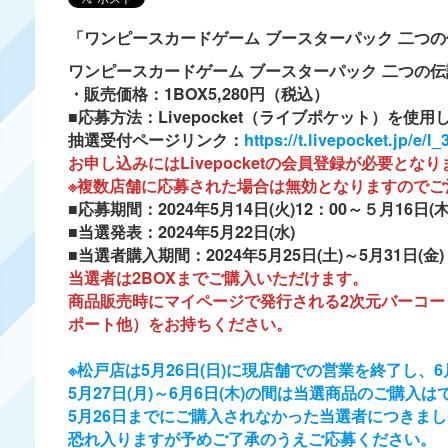
「ワンピースカードゲーム ブースターパック 二つ
ワンピースカードゲーム ブースターパック 二つの伝
・販売価格：1BOX5,280円（税込）
■応募方法：Livepocket（ライブポケット）を使
抽選受付ページリンク：
https://t.livepocket.jp/e/l_3
お申し込みにはLivepocketの会員登録が必要
※複数店舗に応募された場合は無効となりますのでご
■応募期間：2024年5月14日(火)12：00～５月16日(木
■当選発表：2024年5月22日(水)
■当選者購入期間：2024年5月25日(土)～5月31日(金)
当選者は2BOXまでご購入いただけます。
商品販売時にマイページで発行される2次元バーコ
ポート他）をお持ちください。
※松戸店は5月26日(日)に現店舗での営業を終了し、
5月27日(月)～6月6日(木)の間は当選商品のご購入
5月26日までにご購入されなかった当選者につきまして
恐れ入りますが予めご了承のうえご応募ください。