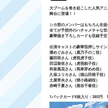
大ブームを巻き起こした人気アニ
舞台に登場！！
シカ部のメンバーはもちろん生徒
全てが予想外のハチャメチャな世
豪華描き下ろしカードも収録予定
出演キャストの豪華箔押しサイン
潘めぐみさん（鹿乃子のこ役）
藤田咲さん（虎視虎子役）
田辺留依さん（虎視餡子役）
和泉風花さん（馬車芽めめ役）
久保ユリカさん（猫山田根子役）
土屋李央さん（狸小路絹役）
赤崎千夏さん（燕谷千春役）
1パックカード6枚入り：385円 1