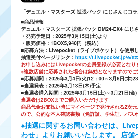
「デュエル・マスターズ 拡張パック にじさんじコ
■商品情報
デュエル・マスターズ 拡張パック DM24-EX4 
・発売予定日：2025年3月15日(土)より
・販売価格：1BOX5,940円（税込）
■応募方法：Livepocket（ライブポケット）を使
抽選受付ページリンク：
https://t.livepocket.jp/e/ttz
お申し込みにはLivepocketの会員登録が必要
※複数店舗に応募された場合は無効となりますのでご
■応募期間：
2025年3月4日(火)12：00～3月6日(木)2
■当選発表：
2025年3月13日(木)予定
■当選者購入期間：2025年3月15日(土)～3月21日(金)
当選者は2BOXまでご購入いただけます。
商品代金お支払い時にマイページで発行される2次
ので、公的な本人確認書類（免許証、学生証、パス
※抽選に関するお問い合わせは、Live
わせ」よりお願いいたします。 店舗