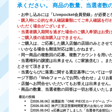
承ください。 商品の数量、当選者数
・お申し込みには「Livepocket会員登録」が必要
・
購入時に公的な本人確認書類にてご本人確認を行
いただく場合がございます。
・
当選者購入期間を過ぎた場合のご購入希望はお受
・ご購入後の追加購入はできません。
・ご購入は、ご応募した購入店舗の店頭のみとさせ
・いかなる場合も郵送対応は致しかねます。
・同一商品の複数回の応募、複数アカウントを用い
・当選権利の譲渡は出来ません（ご家族含む）。ま
とさせて頂きます。
・当選ならびに落選に関する選定基準については一切
ージ下部の「Webフォームでお問い合わせ」よりお
・店舗へお問合せいただいてもお答えは出来ません
・商品の数量、当選者数の回答は一切お答えいたし
最近の投稿
【2026.08.06】抽選販売「ONE PIECEカードゲー
【2026.08.06】神戸三宮店営業時間変更のお知らせ
202
【2026.08.04】※応募は終了しました「当選者代金前払い