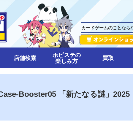
カードゲームのことなら
ホビステの
店舗検索
買取
楽しみ方
se-Booster05 「新たなる謎」2025