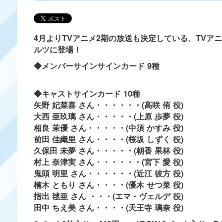
4月よりTVアニメ2期の放送も決定している、TV
ルツに登場！
◆メンバーサインサインカード 9種
◆キャストサインカード 10種
矢野 妃菜喜 さん・・・・・・(高咲 侑 役)
大西 亜玖璃 さん・・・・・(上原 歩夢 役)
相良 茉優 さん・・・・・(中須 かすみ 役)
前田 佳織里 さん・・・・(桜坂 しずく 役)
久保田 未夢 さん・・・・・(朝香 果林 役)
村上 奈津実 さん・・・・・・(宮下 愛 役)
鬼頭 明里 さん・・・・・・(近江 彼方 役)
楠木 ともり さん・・・・(優木 せつ菜 役)
指出 毬亜 さん ・・・(エマ・ヴェルデ 役)
田中 ちえ美 さん・・・・(天王寺 璃奈 役)