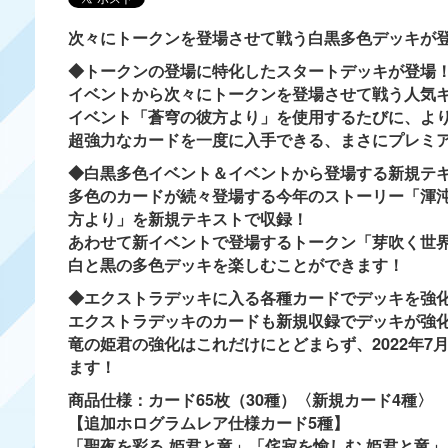
次々にトークンを登場させて戦う白黒多色デッキが
◆トークンの登場に特化したスタートデッキが登場
イベントから次々にトークンを登場させて戦う人気
イベント「蒼穹の彼方より」を使用するたびに、よ
超強力なカードを一度に入手できる、まさにプレミ
◆白黒多色イベント＆イベントから登場する新規テ
多色のカードが続々登場する今年のストーリー「渾
方より」を新規テキストで収録！
あわせて新イベントで登場するトークン「芽吹く世
白と黒の多色デッキを楽しむことができます！
◆エクストラデッキに入る各種カードでデッキを強
エクストラデッキのカードも新規収録でデッキが強
竜の姫君の強化はこれだけにとどまらず、2022年
ます！
商品仕様：カード65枚（30種）〈新規カード4種〉
【追加ホログラムレア仕様カード5種】
「聖夜を彩る 姫君と竜」「侘寂を愉しむ 姫君と竜」