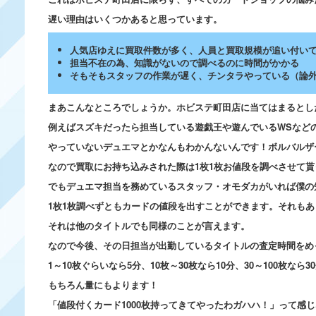
遅い理由はいくつかあると思っています。
人気店ゆえに買取件数が多く、人員と買取規模が追い付い
担当不在の為、知識がないので調べるのに時間がかかる
そもそもスタッフの作業が遅く、チンタラやっている（論
まあこんなところでしょうか。ホビステ町田店に当てはまるとし
例えばスズキだったら担当している遊戯王や遊んでいるWSなど
やっていないデュエマとかなんもわかんないんです！ボルバルザ
なので買取にお持ち込みされた際は1枚1枚お値段を調べさせて
でもデュエマ担当を務めているスタッフ・オモダカがいれば僕の
1枚1枚調べずともカードの値段を出すことができます。それも
それは他のタイトルでも同様のことが言えます。
なので今後、その日担当が出勤しているタイトルの査定時間をめ
1～10枚ぐらいなら5分、10枚～30枚なら10分、30～100枚なら
もちろん量にもよります！
「値段付くカード1000枚持ってきてやったわガハハ！」って感