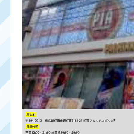
所在地
〒194-0013 東京都町田市原町田6-13-21 町田アミックスビル３F
営業時間
平日12:00～21:00 土日祝10:00～20:00