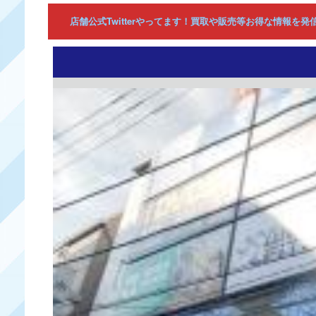
店舗公式Twitterやってます！買取や販売等お得な情報を