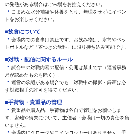
の発熱がある場合はご来場をお控えください。
・
こまめな水分補給や休養をとり、無理をせずにイベン
トをお楽しみください。
■飲食について
・
会場内での食事は禁止です。お飲み物は、水筒やペッ
トボトルなど「蓋つきの飲料」に限り持ち込み可能です。
■対戦・配信に関するルール
・
試合中の対戦内容の配信・公開は禁止です（運営事務
局が認めたものを除く）。
・
運営の承認がある場合でも、対戦中の撮影・録画は必
ず対戦相手の許可を得てください。
■手荷物・貴重品の管理
・
貴重品や購入品、手荷物は各自で管理をお願いしま
す。盗難や紛失について、主催者・会場は一切の責任を負
いません。
・
会場内にクロークやコインロッカーはありません。手