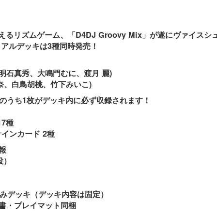
えるリズムゲーム、「D4DJ Groovy Mix」が遂にヴァイスシ
イアルデッキは3種同時発売！
んく、明石真秀、大鳴門むに、渡月 麗)
春日春奈、白鳥胡桃、竹下みいこ)
P】のうち1枚がデッキ内に必ず収録されます！
17種
インカード 2種
報
役）
）
済みデッキ（デッキ内容は固定）
書・プレイマット同梱