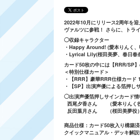
2022年10月にリリース2周年を迎
ヴァルツに参戦！ さらに、トラ
◯収録キャラクター
・Happy Around! (愛本り
・Lyrical Lily(桜田美夢、
カード50枚の中には【RRR/S
＜特別仕様カード＞
・【RRR】豪華RRR仕様カード 
・【SP】出演声優による箔押しサ
◯出演声優箔押しサインカード情
西尾夕香さん （愛本りんく
反田葉月さん （桜田美夢役
商品仕様：カード50枚入り構築
クイックマニュアル・デッキ解説