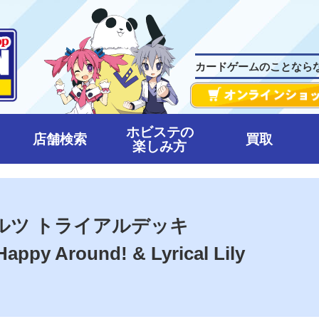
カードゲームのことなら
ホビステの
店舗検索
買取
楽しみ方
ルツ トライアルデッキ
appy Around! & Lyrical Lily