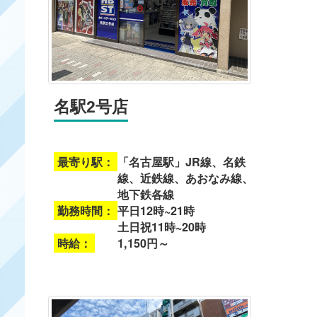
名駅2号店
最寄り駅：
「名古屋駅」JR線、名鉄
線、近鉄線、あおなみ線、
地下鉄各線
勤務時間：
平日12時~21時
土日祝11時~20時
時給：
1,150円～