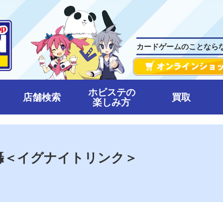
カードゲームのことなら
ホビステの
店舗検索
買取
楽しみ方
 轟轟＜イグナイトリンク＞