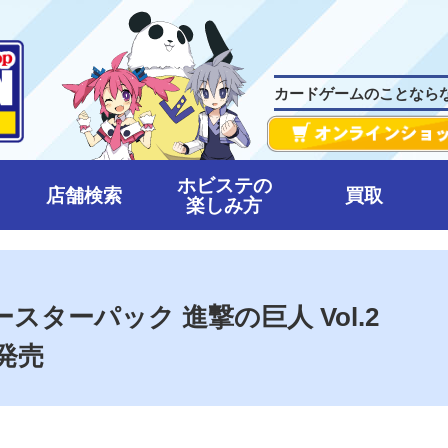
カードゲームのことなら
ホビステの
店舗検索
買取
楽しみ方
ブースターパック 進撃の巨人 Vol.2
)発売