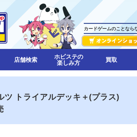
カードゲームのことなら
ホビステの
店舗検索
買取
楽しみ方
ツ トライアルデッキ＋(プラス)
売