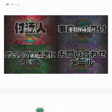
ホーム
付添人
事前Web受付
グランプリ本戦につい
メール
て