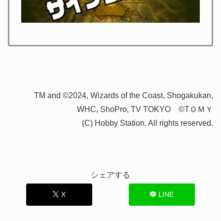
TM and ©2024, Wizards of the Coast, Shogakukan,
WHC, ShoPro, TV TOKYO ©TＯＭＹ
(C) Hobby Station. All rights reserved.
シェアする
X
LINE