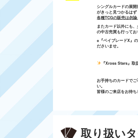
シングルカードの展開
がきっと見つか
るはず
各種TCGの販売は勿
またカード以外にも、
の中古売買も行ってお
※『ベイブレードX』
ださいませ。
『Xross Star
お手持ちのカードでご
い。
皆様のご来店をお待ち
取り扱いタ