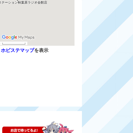
で
ホビステマップ
を表示