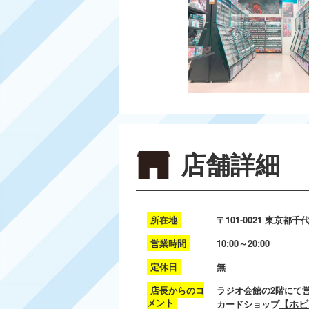
店舗詳細
所在地
〒101-0021 東京都
営業時間
10:00～20:00
定休日
無
店長からのコ
ラジオ会館の2階
にて
メント
【ホビ
カードショップ