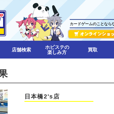
カードゲームのことなら
ホビステの
店舗検索
買取
楽しみ方
果
日本橋2's店