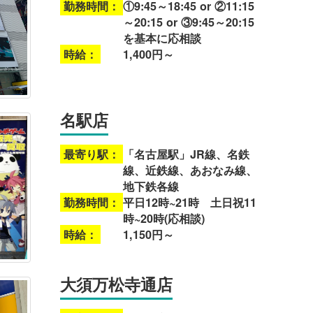
勤務時間：
①9:45～18:45 or ②11:15
～20:15 or ③9:45～20:15
を基本に応相談
時給：
1,400円～
名駅店
最寄り駅：
「名古屋駅」JR線、名鉄
線、近鉄線、あおなみ線、
地下鉄各線
勤務時間：
平日12時~21時 土日祝11
時~20時(応相談)
時給：
1,150円～
大須万松寺通店