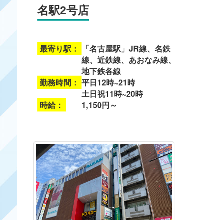
名駅2号店
最寄り駅：
「名古屋駅」JR線、名鉄
線、近鉄線、あおなみ線、
地下鉄各線
勤務時間：
平日12時~21時
土日祝11時~20時
時給：
1,150円～