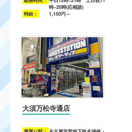
勤務時間：
平日12時~21時 土日祝11
時~20時(応相談)
時給：
1,150円～
大須万松寺通店
最寄り駅：
名古屋市営地下鉄名城線・