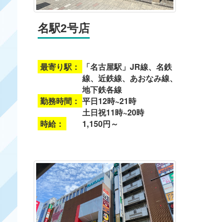
名駅2号店
最寄り駅：
「名古屋駅」JR線、名鉄
線、近鉄線、あおなみ線、
地下鉄各線
勤務時間：
平日12時~21時
土日祝11時~20時
時給：
1,150円～